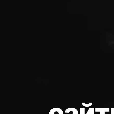
с
а
й
т