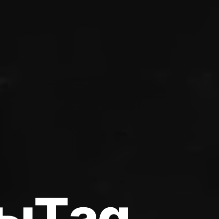
ы
T
a
g