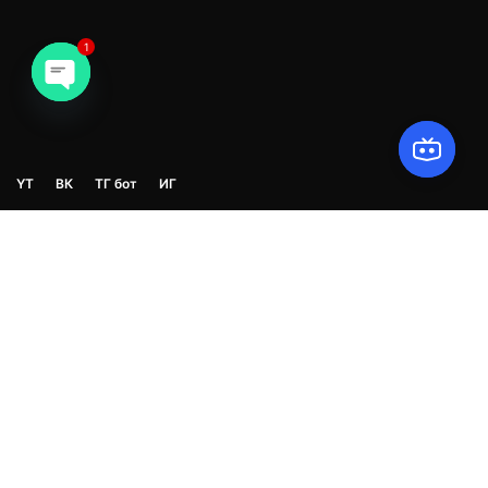
1
Open chaty
Y
T
В
К
Т
Г
б
о
т
И
Г