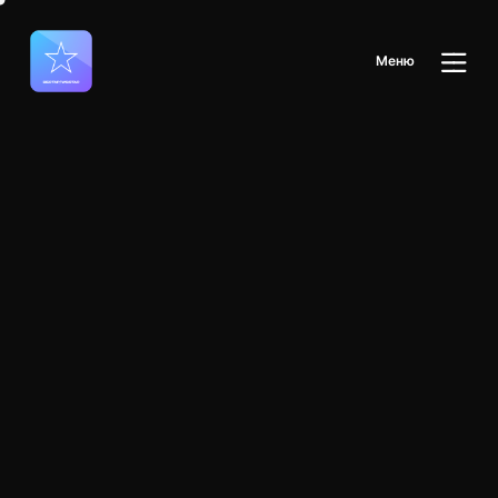
М
е
н
ю