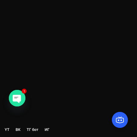
1
Open chaty
Y
T
В
К
Т
Г
б
о
т
И
Г