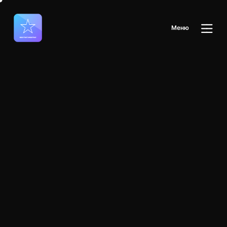
М
е
н
ю