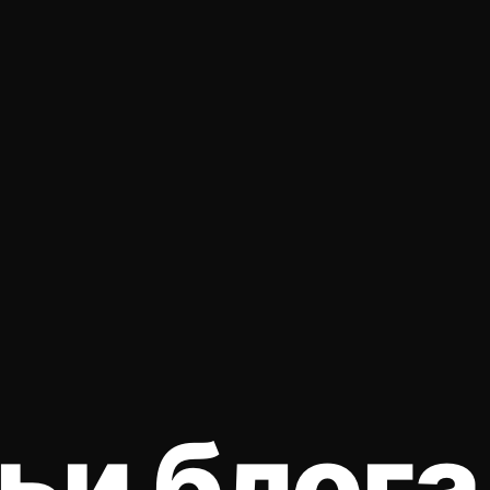
ь
и
б
л
о
г
а