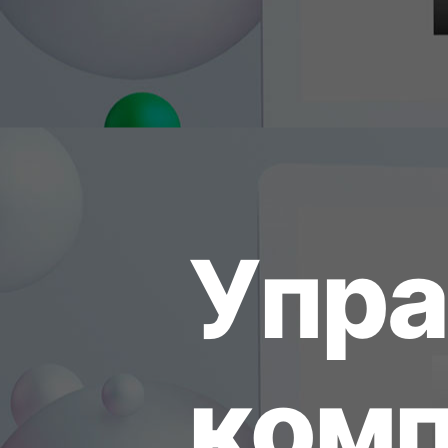
У
п
р
а
к
о
м