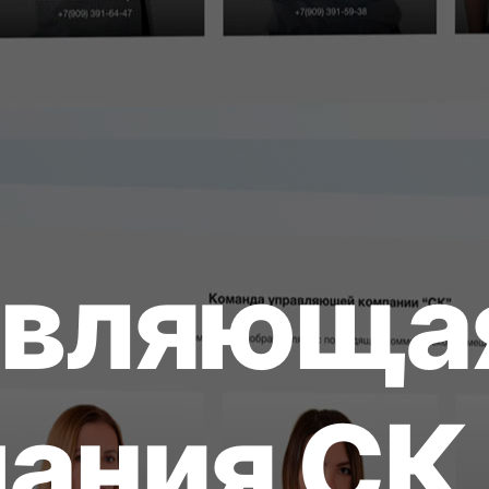
в
л
я
ю
щ
а
п
а
н
и
я
С
К