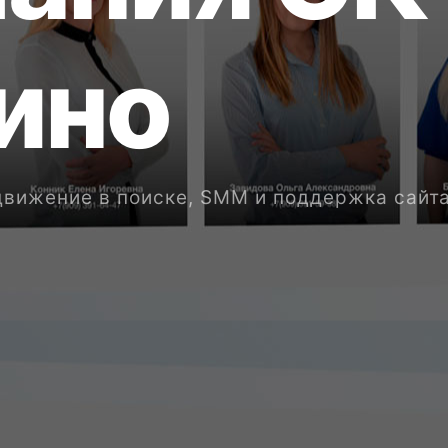
и
н
о
одвижение в поиске, SMM и поддержка сайт