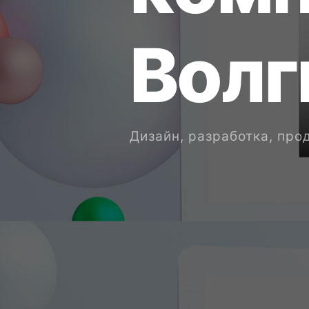
В
о
л
г
Дизайн, разработка, пр