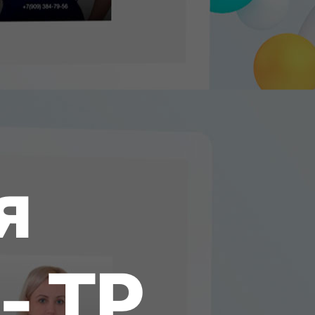
я
-
Т
Р